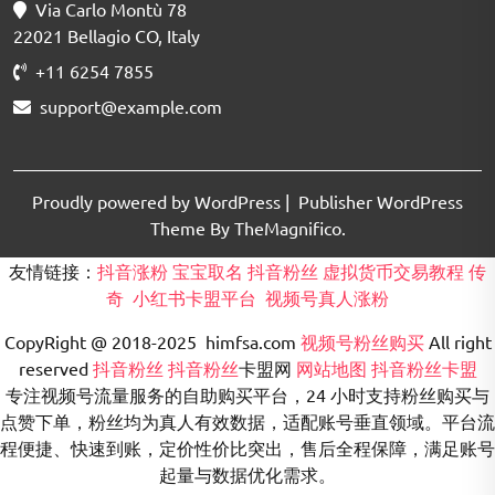
Via Carlo Montù 78
22021 Bellagio CO, Italy
+11 6254 7855
support@example.com
Proudly powered by WordPress
|
Publisher WordPress
Theme By TheMagnifico.
友情链接：
抖音涨粉
宝宝取名
抖音粉丝
虚拟货币交易教程
传
奇
小红书卡盟平台
视频号真人涨粉
CopyRight @ 2018-2025 himfsa.com
视频号粉丝购买
All right
reserved
抖音粉丝
抖音粉丝
卡盟网
网站地图
抖音粉丝卡盟
专注视频号流量服务的自助购买平台，24 小时支持粉丝购买与
点赞下单，粉丝均为真人有效数据，适配账号垂直领域。平台流
程便捷、快速到账，定价性价比突出，售后全程保障，满足账号
起量与数据优化需求。