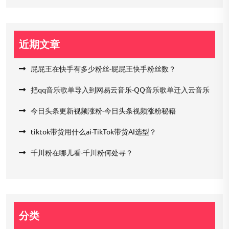
近期文章
屁屁王在快手有多少粉丝-屁屁王快手粉丝数？
把qq音乐歌单导入到网易云音乐-QQ音乐歌单迁入云音乐
今日头条更新视频涨粉-今日头条视频涨粉秘籍
tiktok带货用什么ai-TikTok带货AI选型？
千川粉在哪儿看-千川粉何处寻？
分类