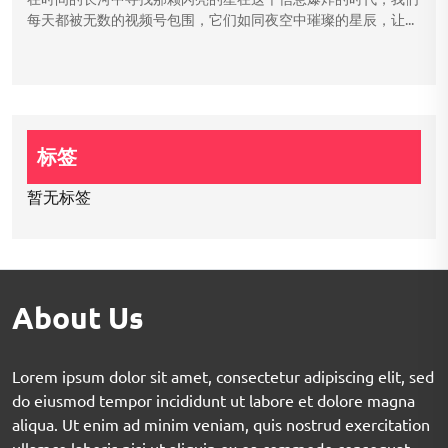
每天都被无数的视频号包围，它们如同夜空中璀璨的星辰，让...
标签
暂无标签
About Us
Lorem ipsum dolor sit amet, consectetur adipiscing elit, sed
do eiusmod tempor incididunt ut labore et dolore magna
aliqua. Ut enim ad minim veniam, quis nostrud exercitation