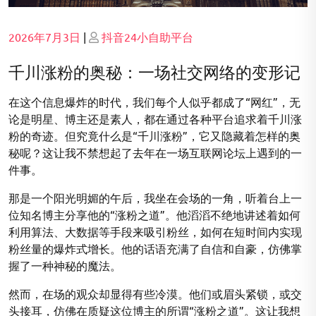
Posted
Posted
2026年7月3日
|
抖音24小自助平台
on
on
千川涨粉的奥秘：一场社交网络的变形记
在这个信息爆炸的时代，我们每个人似乎都成了“网红”，无
论是明星、博主还是素人，都在通过各种平台追求着千川涨
粉的奇迹。但究竟什么是“千川涨粉”，它又隐藏着怎样的奥
秘呢？这让我不禁想起了去年在一场互联网论坛上遇到的一
件事。
那是一个阳光明媚的午后，我坐在会场的一角，听着台上一
位知名博主分享他的“涨粉之道”。他滔滔不绝地讲述着如何
利用算法、大数据等手段来吸引粉丝，如何在短时间内实现
粉丝量的爆炸式增长。他的话语充满了自信和自豪，仿佛掌
握了一种神秘的魔法。
然而，在场的观众却显得有些冷漠。他们或眉头紧锁，或交
头接耳，仿佛在质疑这位博主的所谓“涨粉之道”。这让我想