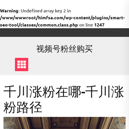
Warning
: Undefined array key 2 in
/www/wwwroot/himfsa.com/wp-content/plugins/smart-
seo-tool/classes/common.class.php
on line
1247
Skip
to
content
视频号粉丝购买
千川涨粉在哪-千川涨
粉路径