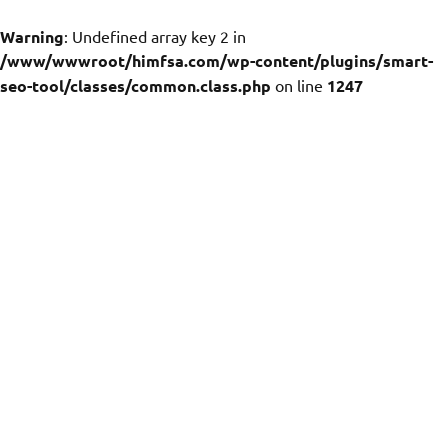
Warning
: Undefined array key 2 in
/www/wwwroot/himfsa.com/wp-content/plugins/smart-
seo-tool/classes/common.class.php
on line
1247