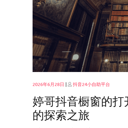
Posted
Posted
2026年6月28日
|
抖音24小自助平台
on
on
婷哥抖音橱窗的打
的探索之旅