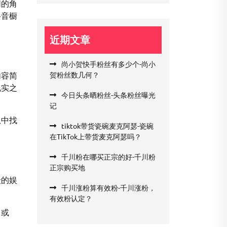
同的角
抖音橱
近期文章
尚小贺快手粉丝有多少个-尚小
内容简
贺粉丝数几何？
现实之
今日头条晒粉丝-头条粉丝曝光
记
从中找
tiktok带货瓷碗麦克阿瑟-瓷碗
在TikTok上带货麦克阿瑟吗？
千川粉在哪买正宗的好-千川粉
正宗购买地
众的娱
千川涨粉算有效粉-千川涨粉，
有效粉认定？
？或