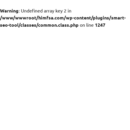
Warning
: Undefined array key 2 in
/www/wwwroot/himfsa.com/wp-content/plugins/smart-
seo-tool/classes/common.class.php
on line
1247