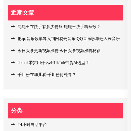
近期文章
屁屁王在快手有多少粉丝-屁屁王快手粉丝数？
把qq音乐歌单导入到网易云音乐-QQ音乐歌单迁入云音乐
今日头条更新视频涨粉-今日头条视频涨粉秘籍
tiktok带货用什么ai-TikTok带货AI选型？
千川粉在哪儿看-千川粉何处寻？
分类
24小时自助平台