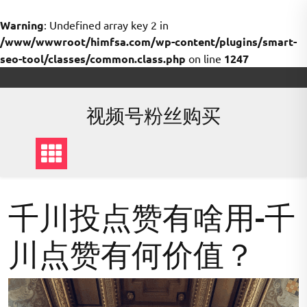
Warning
: Undefined array key 2 in
/www/wwwroot/himfsa.com/wp-content/plugins/smart-
seo-tool/classes/common.class.php
on line
1247
Skip
to
content
视频号粉丝购买
千川投点赞有啥用-千
川点赞有何价值？