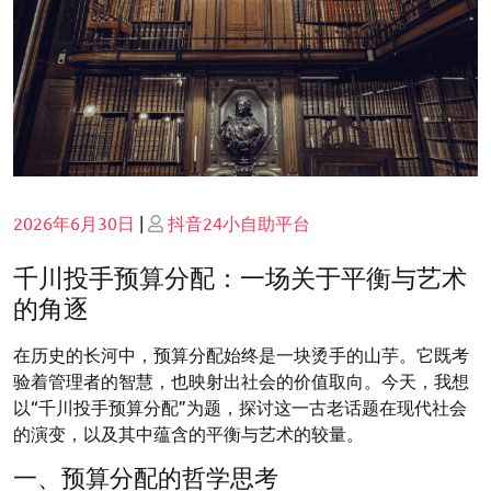
Posted
Posted
2026年6月30日
|
抖音24小自助平台
on
on
千川投手预算分配：一场关于平衡与艺术
的角逐
在历史的长河中，预算分配始终是一块烫手的山芋。它既考
验着管理者的智慧，也映射出社会的价值取向。今天，我想
以“千川投手预算分配”为题，探讨这一古老话题在现代社会
的演变，以及其中蕴含的平衡与艺术的较量。
一、预算分配的哲学思考