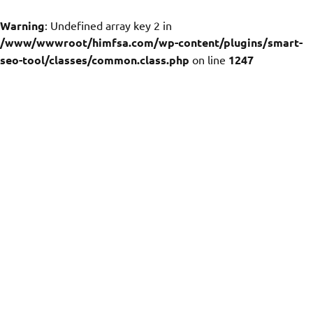
Warning
: Undefined array key 2 in
/www/wwwroot/himfsa.com/wp-content/plugins/smart-
seo-tool/classes/common.class.php
on line
1247