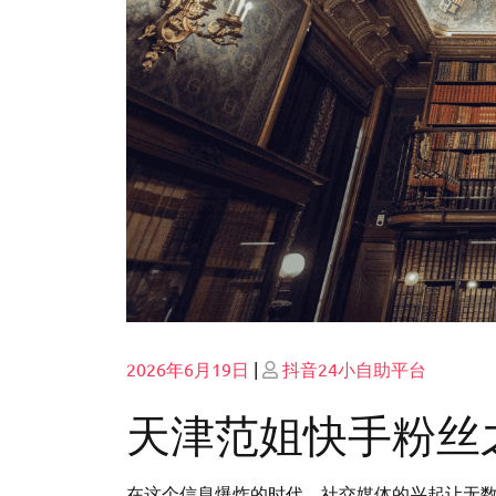
Posted
Posted
2026年6月19日
|
抖音24小自助平台
on
on
天津范姐快手粉丝
在这个信息爆炸的时代，社交媒体的兴起让无