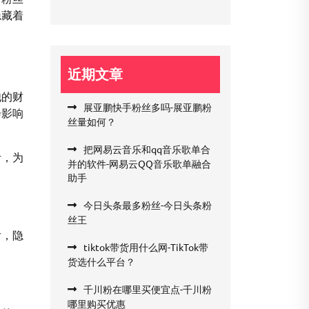
隐藏着
近期文章
他的财
展亚鹏快手粉丝多吗-展亚鹏粉
会影响
丝量如何？
把网易云音乐和qq音乐歌单合
考，为
并的软件-网易云QQ音乐歌单融合
助手
今日头条最多粉丝-今日头条粉
丝王
后，隐
tiktok带货用什么网-TikTok带
货选什么平台？
千川粉在哪里买便宜点-千川粉
哪里购买优惠