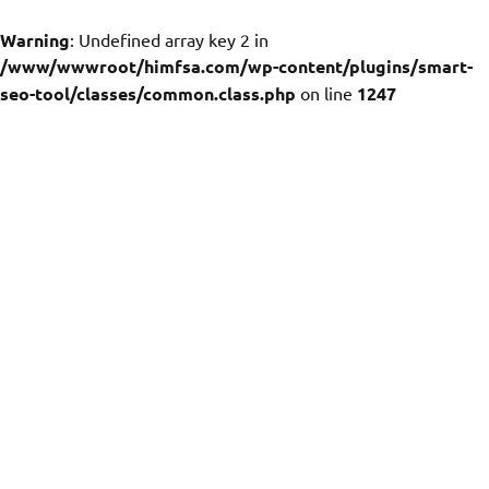
Warning
: Undefined array key 2 in
/www/wwwroot/himfsa.com/wp-content/plugins/smart-
seo-tool/classes/common.class.php
on line
1247