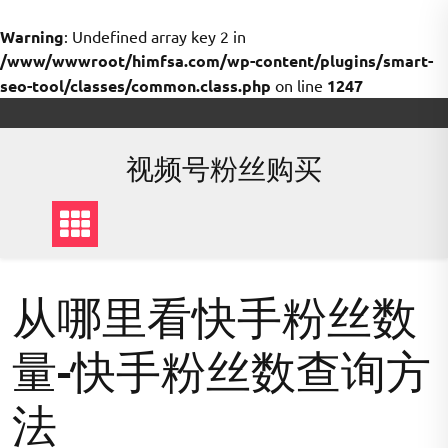
Warning
: Undefined array key 2 in
/www/wwwroot/himfsa.com/wp-content/plugins/smart-
seo-tool/classes/common.class.php
on line
1247
Skip
to
content
视频号粉丝购买
从哪里看快手粉丝数
量-快手粉丝数查询方
法