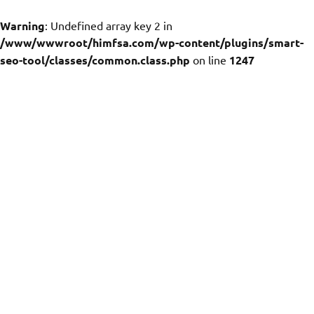
Warning
: Undefined array key 2 in
/www/wwwroot/himfsa.com/wp-content/plugins/smart-
seo-tool/classes/common.class.php
on line
1247