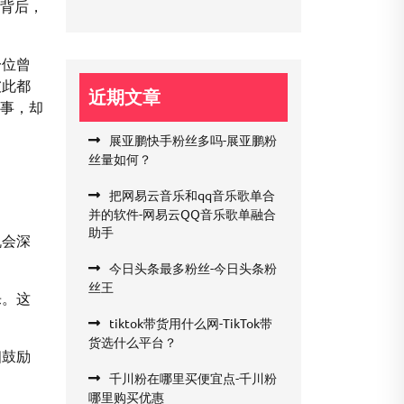
能背后，
一位曾
彼此都
近期文章
小事，却
展亚鹏快手粉丝多吗-展亚鹏粉
丝量如何？
把网易云音乐和qq音乐歌单合
并的软件-网易云QQ音乐歌单融合
助手
机会深
今日头条最多粉丝-今日头条粉
丝王
乐。这
tiktok带货用什么网-TikTok带
货选什么平台？
相鼓励
千川粉在哪里买便宜点-千川粉
哪里购买优惠