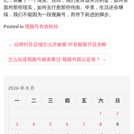
面对那些现实，如何去疗愈那些伤痕。毕竟，生活还在继
续，我们不能因为一段视频号，而停下前进的脚步。
Posted in
视频号有效粉丝
文
品牌抖音店铺怎么开橱窗-抖音橱窗开设攻略
章
导
怎么知道视频号被谁看过-视频号观众是谁？
航
2026 年 8 月
一
二
三
四
五
六
日
1
2
3
4
5
6
7
8
9