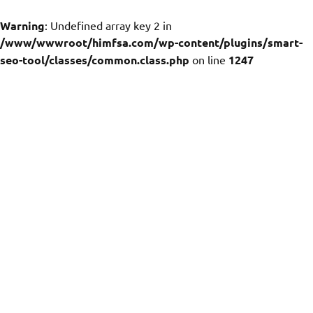
Warning
: Undefined array key 2 in
/www/wwwroot/himfsa.com/wp-content/plugins/smart-
seo-tool/classes/common.class.php
on line
1247