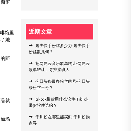
开橱窗
近期文章
咖啡馆里
享了她
屠夫快手粉丝多少万-屠夫快手
粉丝数几何？
者的距
把网易云音乐歌单转让-网易云
歌单转让，寻找接班人
今日头条最多粉丝的号-今日头
条粉丝王号？
tiktok带货用什么软件-TikTok
商品就
带货软件选啥？
千川粉在哪里能买到-千川粉购
，如场
点寻