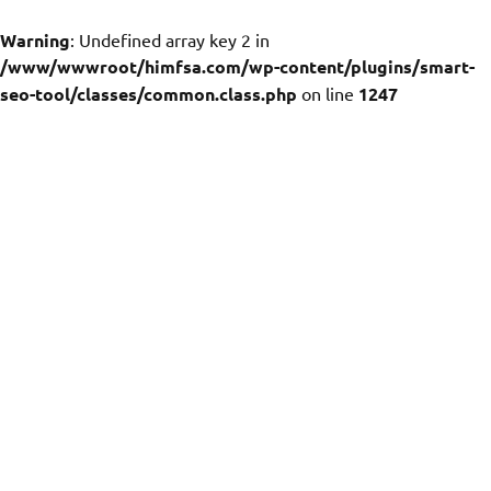
Warning
: Undefined array key 2 in
/www/wwwroot/himfsa.com/wp-content/plugins/smart-
seo-tool/classes/common.class.php
on line
1247