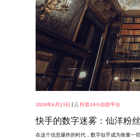
Posted
Posted
2026年6月23日
|
抖音24小自助平台
on
on
快手的数字迷雾：仙洋粉
在这个信息爆炸的时代，数字似乎成为衡量一