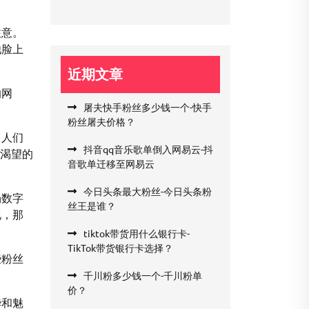
注意。
他脸上
近期文章
的网
屠夫快手粉丝多少钱一个-快手
粉丝屠夫价格？
，人们
抖音qq音乐歌单倒入网易云-抖
种渴望的
音歌单迁移至网易云
今日头条最大粉丝-今日头条粉
场数字
丝王是谁？
现，那
tiktok带货用什么银行卡-
TikTok带货银行卡选择？
些粉丝
千川粉多少钱一个-千川粉单
价？
华和魅