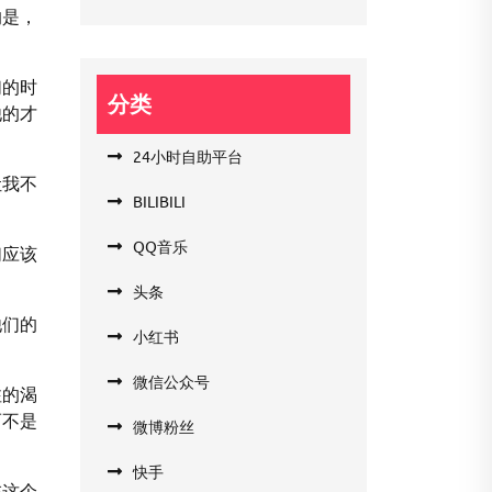
的是，
们的时
分类
他的才
24小时自助平台
让我不
BILIBILI
QQ音乐
们应该
头条
他们的
小红书
微信公众号
注的渴
而不是
微博粉丝
快手
在这个