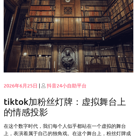
Posted
Posted
2026年6月25日
|
抖音24小自助平台
on
on
tiktok加粉丝灯牌：虚拟舞台上
的情感投影
在这个数字时代，我们每个人似乎都站在一个虚拟的舞台
上，表演着属于自己的独角戏。在这个舞台上，粉丝灯牌成