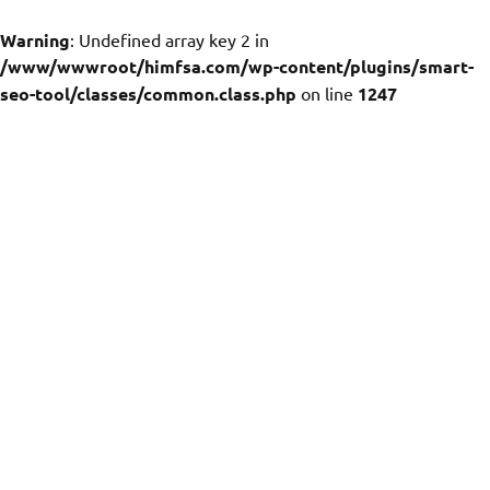
Warning
: Undefined array key 2 in
/www/wwwroot/himfsa.com/wp-content/plugins/smart-
seo-tool/classes/common.class.php
on line
1247