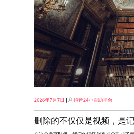
Posted
Posted
2026年7月7日
|
抖音24小自助平台
on
on
删除的不仅仅是视频，是
在这个数字时代，我们的记忆似乎被分割成了