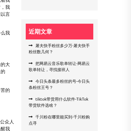
时，我
难以言
近期文章
什么我
屠夫快手粉丝多少万-屠夫快手
粉丝数几何？
把网易云音乐歌单转让-网易云
们的大
歌单转让，寻找接班人
值的
今日头条最多粉丝的号-今日头
条粉丝王号？
痛苦的
tiktok带货用什么软件-TikTok
带货软件选啥？
千川粉在哪里能买到-千川粉购
位公众人
点寻
提醒我