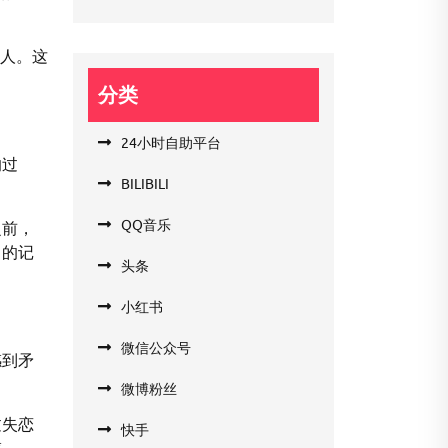
的人。这
分类
24小时自助平台
的过
BILIBILI
QQ音乐
之前，
己的记
头条
小红书
微信公众号
感到矛
微博粉丝
过失恋
快手
感。