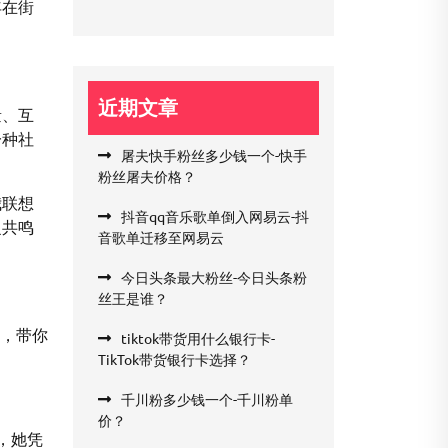
年在街
近期文章
量、互
一种社
屠夫快手粉丝多少钱一个-快手
粉丝屠夫价格？
我联想
抖音qq音乐歌单倒入网易云-抖
泛共鸣
音歌单迁移至网易云
今日头条最大粉丝-今日头条粉
丝王是谁？
析，带你
tiktok带货用什么银行卡-
TikTok带货银行卡选择？
千川粉多少钱一个-千川粉单
价？
例，她凭