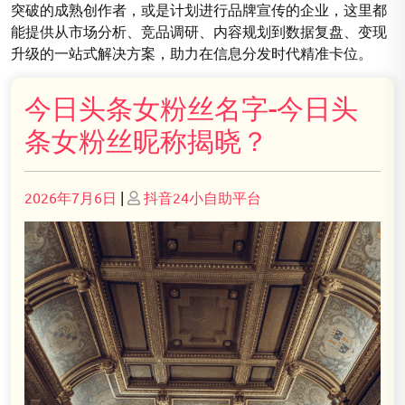
突破的成熟创作者，或是计划进行品牌宣传的企业，这里都
能提供从市场分析、竞品调研、内容规划到数据复盘、变现
升级的一站式解决方案，助力在信息分发时代精准卡位。
今日头条女粉丝名字-今日头
条女粉丝昵称揭晓？
Posted
Posted
2026年7月6日
|
抖音24小自助平台
on
on