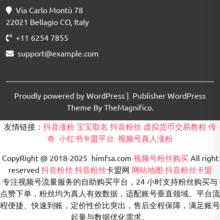
Via Carlo Montù 78
22021 Bellagio CO, Italy
+11 6254 7855
support@example.com
Proudly powered by WordPress
|
Publisher WordPress
Theme By TheMagnifico.
友情链接：
抖音涨粉
宝宝取名
抖音粉丝
虚拟货币交易教程
传
奇
小红书卡盟平台
视频号真人涨粉
CopyRight @ 2018-2025 himfsa.com
视频号粉丝购买
All right
reserved
抖音粉丝
抖音粉丝
卡盟网
网站地图
抖音粉丝卡盟
专注视频号流量服务的自助购买平台，24 小时支持粉丝购买与
点赞下单，粉丝均为真人有效数据，适配账号垂直领域。平台流
程便捷、快速到账，定价性价比突出，售后全程保障，满足账号
起量与数据优化需求。