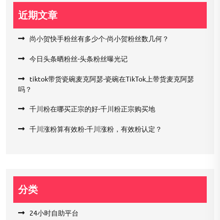
近期文章
尚小贺快手粉丝有多少个-尚小贺粉丝数几何？
今日头条晒粉丝-头条粉丝曝光记
tiktok带货瓷碗麦克阿瑟-瓷碗在TikTok上带货麦克阿瑟
吗？
千川粉在哪买正宗的好-千川粉正宗购买地
千川涨粉算有效粉-千川涨粉，有效粉认定？
分类
24小时自助平台