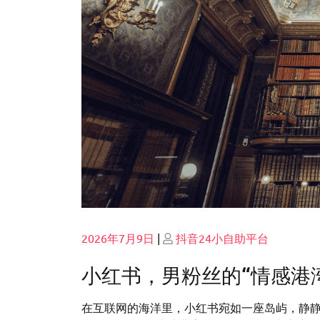
Posted
Posted
2026年7月9日
|
抖音24小自助平台
on
on
小红书，男粉丝的“情感港
在互联网的海洋里，小红书宛如一座岛屿，静