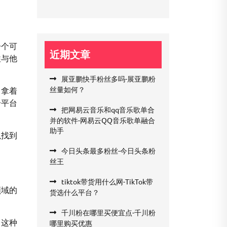
一个可
近期文章
往与他
展亚鹏快手粉丝多吗-展亚鹏粉
丝量如何？
中拿着
个平台
把网易云音乐和qq音乐歌单合
并的软件-网易云QQ音乐歌单融合
助手
以找到
今日头条最多粉丝-今日头条粉
丝王
tiktok带货用什么网-TikTok带
领域的
货选什么平台？
千川粉在哪里买便宜点-千川粉
。这种
哪里购买优惠