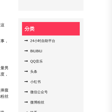
在这
分类
故事，
24小时自助平台
BILIBILI
QQ音乐
大量男
头条
态度，
小红书
人捧腹
微信公众号
的粉丝
微博粉丝