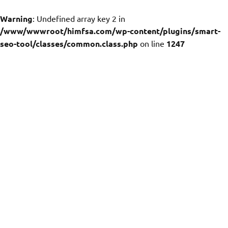
Warning
: Undefined array key 2 in
/www/wwwroot/himfsa.com/wp-content/plugins/smart-
seo-tool/classes/common.class.php
on line
1247