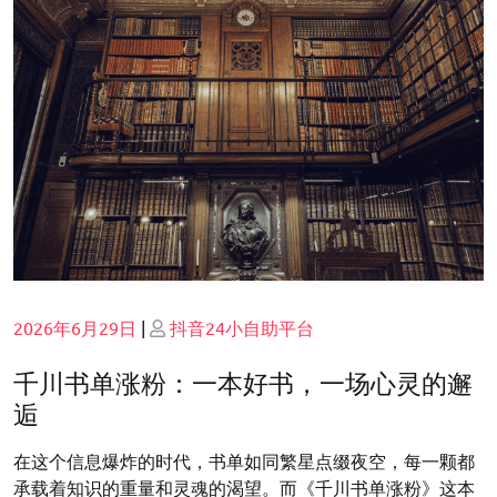
Posted
Posted
2026年6月29日
|
抖音24小自助平台
on
on
千川书单涨粉：一本好书，一场心灵的邂
逅
在这个信息爆炸的时代，书单如同繁星点缀夜空，每一颗都
承载着知识的重量和灵魂的渴望。而《千川书单涨粉》这本