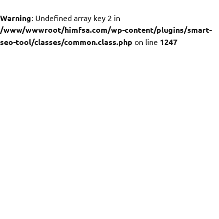
Warning
: Undefined array key 2 in
/www/wwwroot/himfsa.com/wp-content/plugins/smart-
seo-tool/classes/common.class.php
on line
1247