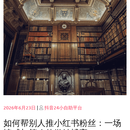
Posted
Posted
2026年6月23日
|
抖音24小自助平台
on
on
如何帮别人推小红书粉丝：一场