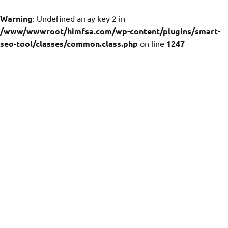
Warning
: Undefined array key 2 in
/www/wwwroot/himfsa.com/wp-content/plugins/smart-
seo-tool/classes/common.class.php
on line
1247