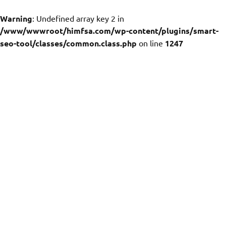
Warning
: Undefined array key 2 in
/www/wwwroot/himfsa.com/wp-content/plugins/smart-
seo-tool/classes/common.class.php
on line
1247