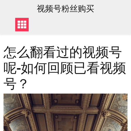
content
视频号粉丝购买
怎么翻看过的视频号
呢-如何回顾已看视频
号？