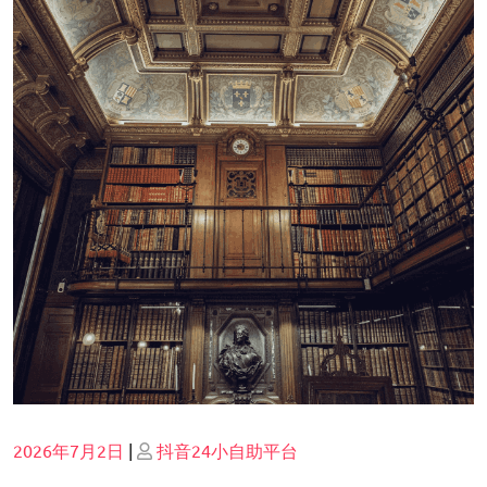
Posted
Posted
2026年7月2日
|
抖音24小自助平台
on
on