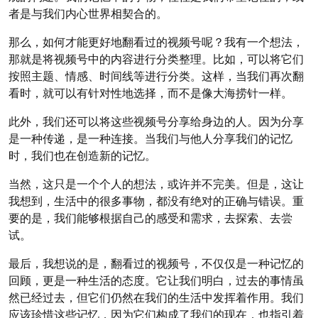
者是与我们内心世界相契合的。
那么，如何才能更好地翻看过的视频号呢？我有一个想法，
那就是将视频号中的内容进行分类整理。比如，可以将它们
按照主题、情感、时间线等进行分类。这样，当我们再次翻
看时，就可以有针对性地选择，而不是像大海捞针一样。
此外，我们还可以将这些视频号分享给身边的人。因为分享
是一种传递，是一种连接。当我们与他人分享我们的记忆
时，我们也在创造新的记忆。
当然，这只是一个个人的想法，或许并不完美。但是，这让
我想到，生活中的很多事物，都没有绝对的正确与错误。重
要的是，我们能够根据自己的感受和需求，去探索、去尝
试。
最后，我想说的是，翻看过的视频号，不仅仅是一种记忆的
回顾，更是一种生活的态度。它让我们明白，过去的事情虽
然已经过去，但它们仍然在我们的生活中发挥着作用。我们
应该珍惜这些记忆，因为它们构成了我们的现在，也指引着